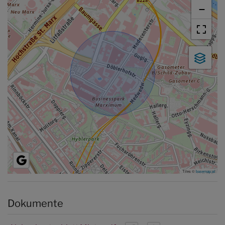
−
Tiles ©
basemap.at
Dokumente