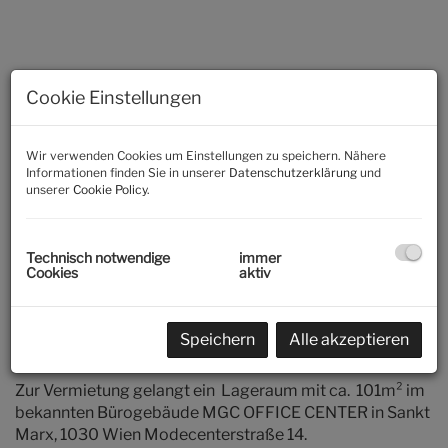
Cookie Einstellungen
Wir verwenden Cookies um Einstellungen zu speichern. Nähere
Informationen finden Sie in unserer
Datenschutzerklärung
und
unserer
Cookie Policy
.
Gebäudeansicht
Technisch notwendige
immer
Cookies
aktiv
Speichern
Alle akzeptieren
Beschreibung
Zur Vermietung gelangt ein Lageraum mit ca. 101m² im
bekannten Bürogebäude MGC OFFICE CENTER in Sankt
Marx, 1030 Wien Modecenterstraße 14.