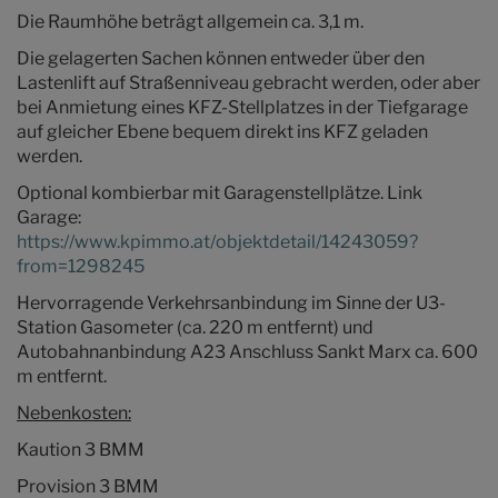
Die Raumhöhe beträgt allgemein ca. 3,1 m.
Die gelagerten Sachen können entweder über den
Lastenlift auf Straßenniveau gebracht werden, oder aber
bei Anmietung eines KFZ-Stellplatzes in der Tiefgarage
auf gleicher Ebene bequem direkt ins KFZ geladen
werden.
Optional kombierbar mit Garagenstellplätze.
Link
Garage:
https://www.kpimmo.at/objektdetail/14243059?
from=1298245
Hervorragende Verkehrsanbindung im Sinne der U3-
Station Gasometer (ca. 220 m entfernt) und
Autobahnanbindung A23 Anschluss Sankt Marx ca. 600
m entfernt.
Nebenkosten:
Kaution 3 BMM
Provision 3 BMM