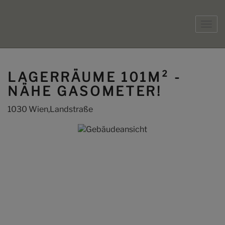
Navi
LAGERRÄUME 101M² -
NÄHE GASOMETER!
1030 Wien,Landstraße